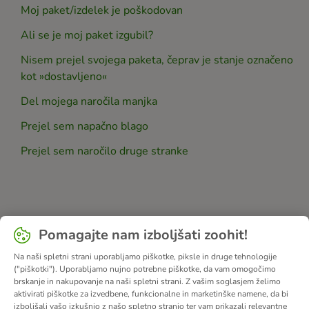
Moj paket/izdelek je poškodovan
Ali se je moj paket izgubil?
Nisem prejel svojega paketa, čeprav je stanje označeno
kot »dostavljeno«
Del mojega naročila manjka
Prejel sem napačno blago
Prejel sem naročilo druge stranke
Pomagajte nam izboljšati zoohit!
Na naši spletni strani uporabljamo piškotke, piksle in druge tehnologije
("piškotki"). Uporabljamo nujno potrebne piškotke, da vam omogočimo
brskanje in nakupovanje na naši spletni strani. Z vašim soglasjem želimo
aktivirati piškotke za izvedbene, funkcionalne in marketinške namene, da bi
izboljšali vašo izkušnjo z našo spletno stranjo ter vam prikazali relevantne