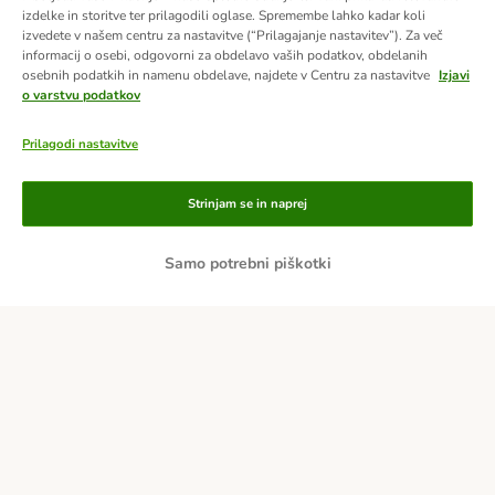
izdelke in storitve ter prilagodili oglase. Spremembe lahko kadar koli
izvedete v našem centru za nastavitve (“Prilagajanje nastavitev”). Za več
informacij o osebi, odgovorni za obdelavo vaših podatkov, obdelanih
osebnih podatkih in namenu obdelave, najdete v Centru za nastavitve
Izjavi
o varstvu podatkov
Prilagodi nastavitve
Načini plačila
Strinjam se in naprej
Po predračunu
Samo potrebni piškotki
Po povzetju
Dostava
Varnost