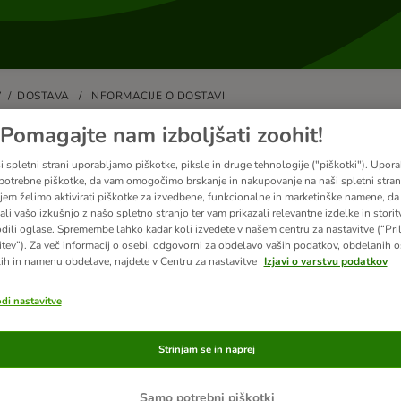
V
DOSTAVA
INFORMACIJE O DOSTAVI
Pomagajte nam izboljšati zoohit!
 lahko moje naročilo odpremite na
i spletni strani uporabljamo piškotke, piksle in druge tehnologije ("piškotki"). Upor
ost ni mogoče natančno določiti dneva odpreme.
potrebne piškotke, da vam omogočimo brskanje in nakupovanje na naši spletni strani
jem želimo aktivirati piškotke za izvedbene, funkcionalne in marketinške namene, da 
ali vašo izkušnjo z našo spletno stranjo ter vam prikazali relevantne izdelke in storitv
odili oglase. Spremembe lahko kadar koli izvedete v našem centru za nastavitve (“Pri
itev”). Za več informacij o osebi, odgovorni za obdelavo vaših podatkov, obdelanih 
ih in namenu obdelave, najdete v Centru za nastavitve
Izjavi o varstvu podatkov
bna vprašanja
odi nastavitve
rebujete dodatno pomoč?
Strinjam se in naprej
Kontaktirajte nas
Samo potrebni piškotki