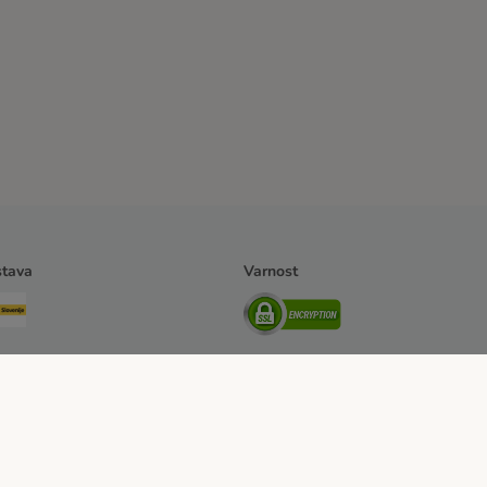
tava
Varnost
 poslovanja
Kliknite tukaj za odstop od pogodbe
Odpadki in predpisi glede varova
asebnost
Izjava o dostopnosti
Informacije – Zakon o digitalnih storitvah