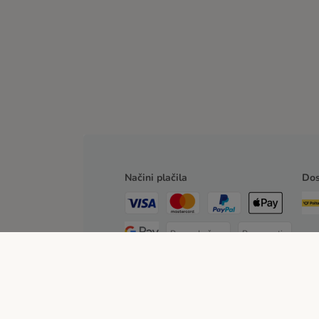
Načini plačila
Dos
Po predračunu
Po povzetju
O nas
Kariera
Več o podjetju
Impresum
Pogoji
Stroški pošiljanja in čas dostave
Načini plačila
Z