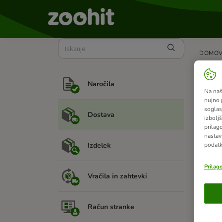
DOMO
Ali
Naročila
Na naš
Na žal
nujno 
soglas
Dostava
izboljš
prilag
nastav
Izdelek
podatk
Podo
Prilag
Vračila in zahtevki
Pot
Račun stranke