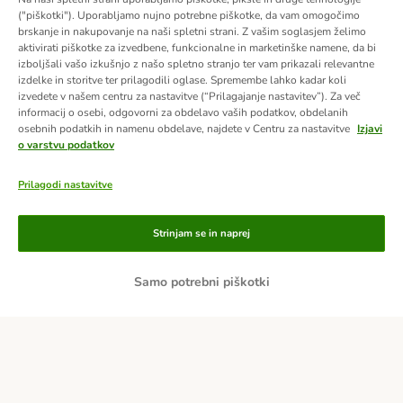
("piškotki"). Uporabljamo nujno potrebne piškotke, da vam omogočimo
brskanje in nakupovanje na naši spletni strani. Z vašim soglasjem želimo
aktivirati piškotke za izvedbene, funkcionalne in marketinške namene, da bi
izboljšali vašo izkušnjo z našo spletno stranjo ter vam prikazali relevantne
izdelke in storitve ter prilagodili oglase. Spremembe lahko kadar koli
izvedete v našem centru za nastavitve (“Prilagajanje nastavitev”). Za več
informacij o osebi, odgovorni za obdelavo vaših podatkov, obdelanih
osebnih podatkih in namenu obdelave, najdete v Centru za nastavitve
Izjavi
o varstvu podatkov
Prilagodi nastavitve
Načini plačila
Strinjam se in naprej
Po predračunu
Samo potrebni piškotki
Po povzetju
Dostava