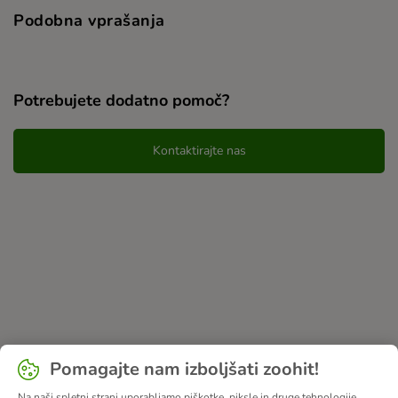
Podobna vprašanja
Potrebujete dodatno pomoč?
Kontaktirajte nas
Pomagajte nam izboljšati zoohit!
Na naši spletni strani uporabljamo piškotke, piksle in druge tehnologije