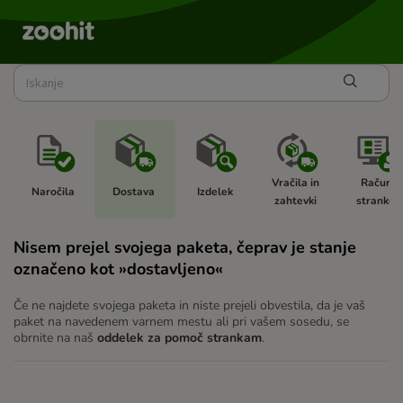
Vračila in 
Račun 
Naročila 
Dostava 
Izdelek 
zahtevki 
stranke  
Nisem prejel svojega paketa, čeprav je stanje
označeno kot »dostavljeno«
Če ne najdete svojega paketa in niste prejeli obvestila, da je vaš
paket na navedenem varnem mestu ali pri vašem sosedu, se
obrnite na naš
oddelek za pomoč strankam
.