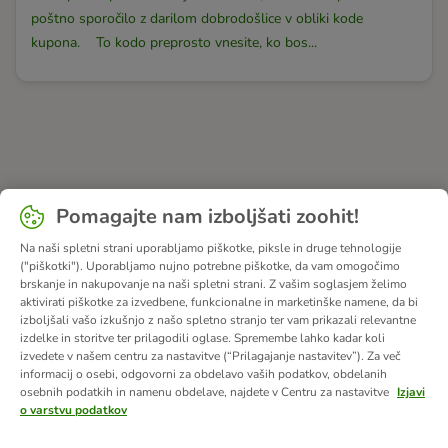
poštno sporočilo z darilom dobrodošlice v obliki kode
kupona. To kodo preprosto vnesite, ko bos...
Pomagajte nam izboljšati zoohit!
Na naši spletni strani uporabljamo piškotke, piksle in druge tehnologije
("piškotki"). Uporabljamo nujno potrebne piškotke, da vam omogočimo
brskanje in nakupovanje na naši spletni strani. Z vašim soglasjem želimo
aktivirati piškotke za izvedbene, funkcionalne in marketinške namene, da bi
izboljšali vašo izkušnjo z našo spletno stranjo ter vam prikazali relevantne
izdelke in storitve ter prilagodili oglase. Spremembe lahko kadar koli
izvedete v našem centru za nastavitve (“Prilagajanje nastavitev”). Za več
informacij o osebi, odgovorni za obdelavo vaših podatkov, obdelanih
osebnih podatkih in namenu obdelave, najdete v Centru za nastavitve
Izjavi
o varstvu podatkov