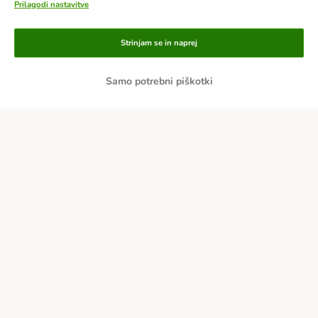
Prilagodi nastavitve
Načini plačila
Strinjam se in naprej
Po predračunu
Samo potrebni piškotki
Po povzetju
Dostava
Varnost
O nas
Kariera
Več o podjetju
Impresum
Pogoji poslovanja
Kliknite tukaj za odstop od pogodbe
Odpadki in predpisi glede varovanja okolja
Kontakt
Stroški pošiljanja in čas dostave
Načini plačila
Zasebnost
Izjava o dostopnosti
Informacije – Zakon o digitalnih storitvah