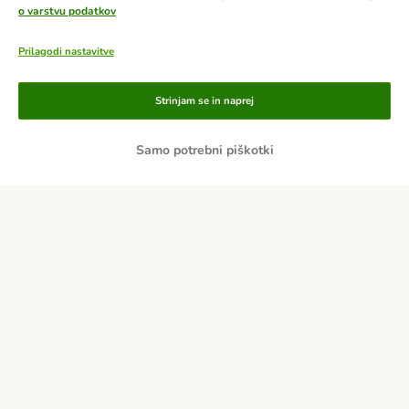
o varstvu podatkov
Prilagodi nastavitve
Načini plačila
Strinjam se in naprej
Po predračunu
Samo potrebni piškotki
Po povzetju
Dostava
Varnost
O nas
Kariera
Več o podjetju
Impresum
Pogoji poslovanja
Kliknite tukaj za odstop od pogodbe
Odpadki in predpisi glede varovanja okolja
Kontakt