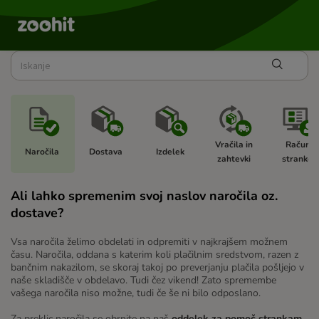
Vračila in 
Račun 
Naročila 
Dostava 
Izdelek 
zahtevki 
stranke  
Ali lahko spremenim svoj naslov naročila oz.
dostave?
Vsa naročila želimo obdelati in odpremiti v najkrajšem možnem
času. Naročila, oddana s katerim koli plačilnim sredstvom, razen z
bančnim nakazilom, se skoraj takoj po preverjanju plačila pošljejo v
naše skladišče v obdelavo. Tudi čez vikend! Zato spremembe
vašega naročila niso možne, tudi če še ni bilo odposlano.
Za preklic naročila se obrnite na naš
oddelek za pomoč strankam
.