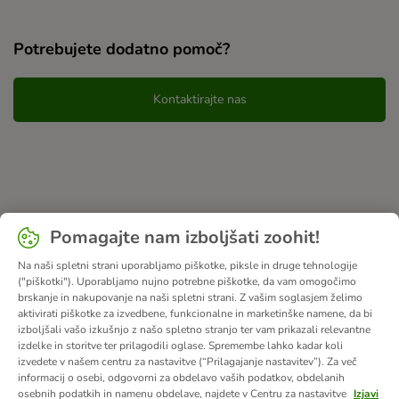
Potrebujete dodatno pomoč?
Kontaktirajte nas
Pomagajte nam izboljšati zoohit!
Na naši spletni strani uporabljamo piškotke, piksle in druge tehnologije
("piškotki"). Uporabljamo nujno potrebne piškotke, da vam omogočimo
brskanje in nakupovanje na naši spletni strani. Z vašim soglasjem želimo
aktivirati piškotke za izvedbene, funkcionalne in marketinške namene, da bi
izboljšali vašo izkušnjo z našo spletno stranjo ter vam prikazali relevantne
izdelke in storitve ter prilagodili oglase. Spremembe lahko kadar koli
izvedete v našem centru za nastavitve (“Prilagajanje nastavitev”). Za več
informacij o osebi, odgovorni za obdelavo vaših podatkov, obdelanih
osebnih podatkih in namenu obdelave, najdete v Centru za nastavitve
Izjavi