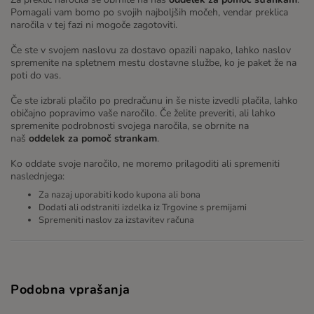
Pomagali vam bomo po svojih najboljših močeh, vendar preklica
naročila v tej fazi ni mogoče zagotoviti.
Če ste v svojem naslovu za dostavo opazili napako, lahko naslov
spremenite na spletnem mestu dostavne službe, ko je paket že na
poti do vas.
Če ste izbrali plačilo po predračunu in še niste izvedli plačila, lahko
običajno popravimo vaše naročilo. Če želite preveriti, ali lahko
spremenite podrobnosti svojega naročila, se obrnite na
naš
oddelek za pomoč strankam
.
Ko oddate svoje naročilo, ne moremo prilagoditi ali spremeniti
naslednjega:
Za nazaj uporabiti kodo kupona ali bona
Dodati ali odstraniti izdelka iz Trgovine s premijami
Spremeniti naslov za izstavitev računa
Podobna vprašanja