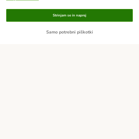
Strinjam se in naprej
Samo potrebni piškotki
Načini plačila
Po predračunu
Po povzetju
Dostava