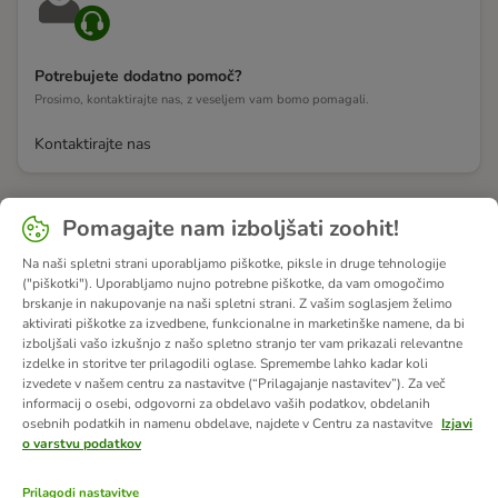
Potrebujete dodatno pomoč?
Prosimo, kontaktirajte nas, z veseljem vam bomo pomagali.
Kontaktirajte nas
Pomagajte nam izboljšati zoohit!
Na naši spletni strani uporabljamo piškotke, piksle in druge tehnologije
("piškotki"). Uporabljamo nujno potrebne piškotke, da vam omogočimo
brskanje in nakupovanje na naši spletni strani. Z vašim soglasjem želimo
aktivirati piškotke za izvedbene, funkcionalne in marketinške namene, da bi
izboljšali vašo izkušnjo z našo spletno stranjo ter vam prikazali relevantne
izdelke in storitve ter prilagodili oglase. Spremembe lahko kadar koli
izvedete v našem centru za nastavitve (“Prilagajanje nastavitev”). Za več
informacij o osebi, odgovorni za obdelavo vaših podatkov, obdelanih
osebnih podatkih in namenu obdelave, najdete v Centru za nastavitve
Izjavi
o varstvu podatkov
Prilagodi nastavitve