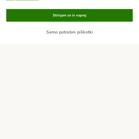
Strinjam se in naprej
Samo potrebni piškotki
Načini plačila
Po predračunu
Po povzetju
Dostava