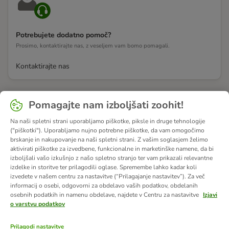
Potrebujete dodatno pomoč?
Prosimo, kontaktirajte nas, z veseljem vam bomo pomagali.
Kontaktirajte nas
Pomagajte nam izboljšati zoohit!
Na naši spletni strani uporabljamo piškotke, piksle in druge tehnologije
("piškotki"). Uporabljamo nujno potrebne piškotke, da vam omogočimo
brskanje in nakupovanje na naši spletni strani. Z vašim soglasjem želimo
aktivirati piškotke za izvedbene, funkcionalne in marketinške namene, da bi
izboljšali vašo izkušnjo z našo spletno stranjo ter vam prikazali relevantne
izdelke in storitve ter prilagodili oglase. Spremembe lahko kadar koli
izvedete v našem centru za nastavitve (“Prilagajanje nastavitev”). Za več
informacij o osebi, odgovorni za obdelavo vaših podatkov, obdelanih
osebnih podatkih in namenu obdelave, najdete v Centru za nastavitve
Izjavi
o varstvu podatkov
Prilagodi nastavitve